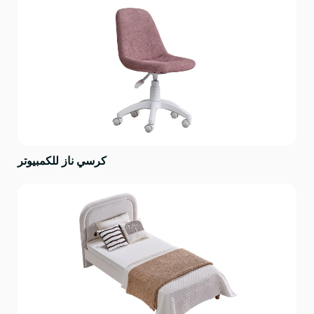
كرسي ناز للكمبيوتر