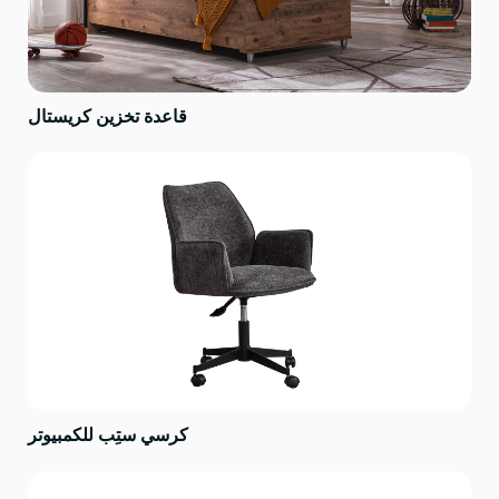
قاعدة تخزين كريستال
كرسي ستِب للكمبيوتر