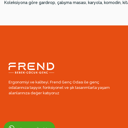
Koleksiyona göre gardırop, çalışma masası, karyola, komodin, kit
Ergonomiyi ve kaliteyi, Frend Genç Odası ile genç
odalarınıza taşıyor, fonksiyonel ve şık tasarımlarla yaşam
alanlarınıza değer katıyoruz