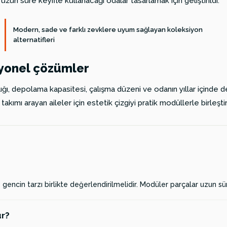
uzun süre keyifle kullanacağı odalar tasarlamak için geliştirildi.
Modern, sade ve farklı zevklere uyum sağlayan koleksiyon
alternatifleri
iyonel çözümler
ğı, depolama kapasitesi, çalışma düzeni ve odanın yıllar içinde de
ımı arayan aileler için estetik çizgiyi pratik modüllerle birleştiri
encin tarzı birlikte değerlendirilmelidir. Modüler parçalar uzun süre
ur?